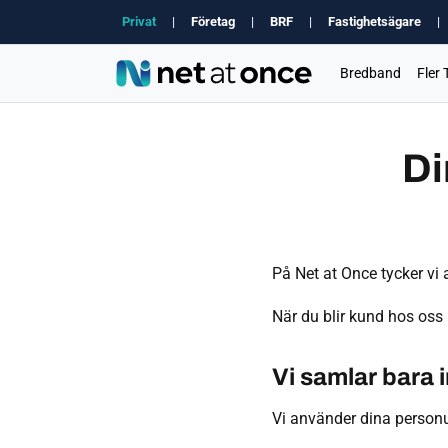
Privat
|
Företag
|
BRF
|
Fastighetsägare
|
Bredband
Fler 
Di
På Net at Once tycker vi
När du blir kund hos oss 
Vi samlar bara i
Vi använder dina personup