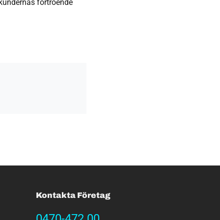
t kundernas förtroende
Kontakta Företag
0470-472 00