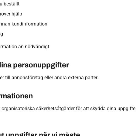
u beställt
höver hjälp
annan kundinformation
ag
formation än nödvändigt.
 dina personuppgifter
er till annonsföretag eller andra externa parter.
ormationen
 organisatoriska säkerhetsåtgärder för att skydda dina uppgift
t uppgifter när vi måste