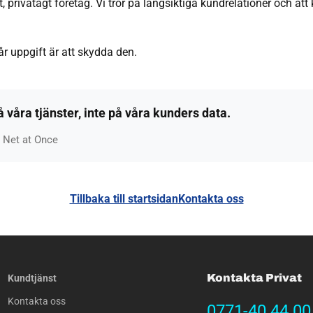
t, privatägt företag. Vi tror på långsiktiga kundrelationer och at
år uppgift är att skydda den.
å våra tjänster, inte på våra kunders data.
 Net at Once
Tillbaka till startsidan
Kontakta oss
Kontakta Privat
Kundtjänst
Kontakta oss
0771-40 44 00