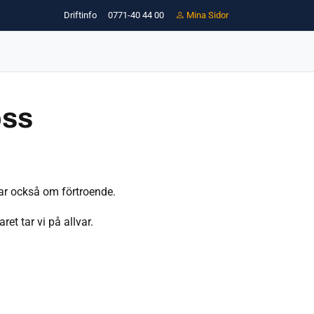
Driftinfo
0771-40 44 00
Mina Sidor
oss
lar också om förtroende.
et tar vi på allvar.