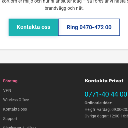
 kort om er miljö och hur ni ansluter idag – så föreslår vi nästa 
brandvägg och nät.
Kontakta oss
Ring 0470-472 00
Kontakta Privat
Företag
VPN
0771-40 44 00
Wireless Office
Ordinarie tider:
Kontakta oss
Helgfri vardag: 09:00-20
Övriga dagar: 12:00-16:
Support