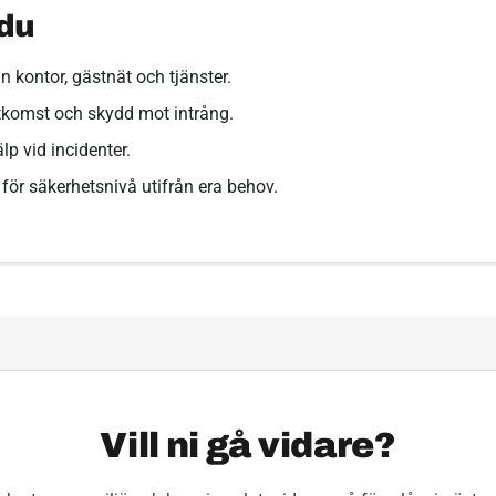
 du
 kontor, gästnät och tjänster.
 åtkomst och skydd mot intrång.
p vid incidenter.
ör säkerhetsnivå utifrån era behov.
Vill ni gå vidare?