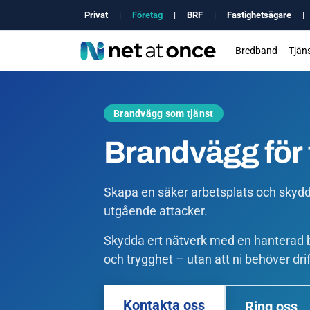
Privat
|
Företag
|
BRF
|
Fastighetsägare
|
Bredband
Tjäns
Brandvägg som tjänst
Brandvägg för 
Skapa en säker arbetsplats och skyd
utgående attacker.
Skydda ert nätverk med en hanterad 
och trygghet – utan att ni behöver drift
Kontakta oss
Ring oss