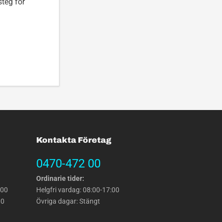
steg för
Kontakta Företag
0470-472 00
Ordinarie tider:
:00
Helgfri vardag: 08:00-17:00
30
Övriga dagar: Stängt