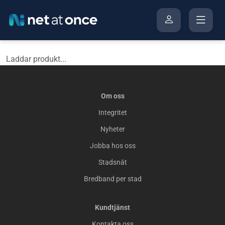
Laddar produkt...
Om oss
Integritet
Nyheter
Jobba hos oss
Stadsnät
Bredband per stad
Kundtjänst
Kontakta oss