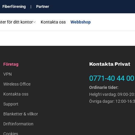
Fiberförening
|
Partner
ter för ditt kontor
Kontakta oss
Webbshop
Kontakta Privat
Företag
VPN
0771-40 44 00
Wireless Office
Ordinarie tider:
Kontakta oss
Helgfri vardag: 09:00-20
Övriga dagar: 12:00-16:
Support
Blanketter & villkor
Driftinformation
Cookies