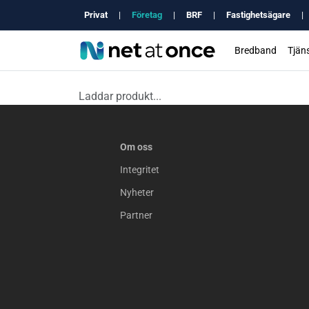
Privat
|
Företag
|
BRF
|
Fastighetsägare
|
Bredband
Tjäns
Laddar produkt...
Om oss
Integritet
Nyheter
Partner