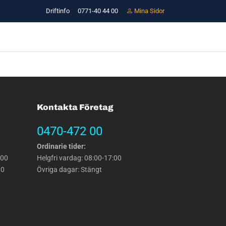
Driftinfo
0771-40 44 00
Mina Sidor
Kontakta Företag
0470-472 00
Ordinarie tider:
:00
Helgfri vardag: 08:00-17:00
30
Övriga dagar: Stängt